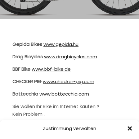
Gepida Bikes
www.gepida.hu
Drag Bicycles
www.dragbicycles.com
BBF Bike
www.bbf-bike.de
CHECKER PIG
www.checker-pig.com
Bottecchia
www.bottecchia.com
Sie wollen Ihr Bike im Internet kaufen ?
Kein Problem .
Ich kann Sie gerne vor dem Kauf beraten.
Zustimmung verwalten
Ich würde Ihnen das Rad zusammenbauen und
die erste Inspektion (normal nach ca. 500 Km)