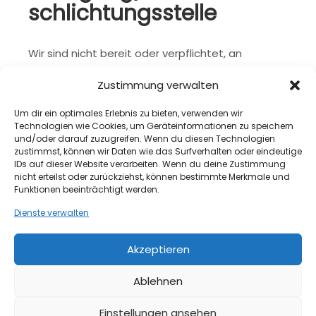
schlichtungs­stelle
Wir sind nicht bereit oder verpflichtet, an
Streitbeilegungsverfahren vor einer
Zustimmung verwalten
Verbraucherschlichtungsstelle teilzunehmen.
Um dir ein optimales Erlebnis zu bieten, verwenden wir
Quelle:
e-recht24.de
Technologien wie Cookies, um Geräteinformationen zu speichern
und/oder darauf zuzugreifen. Wenn du diesen Technologien
zustimmst, können wir Daten wie das Surfverhalten oder eindeutige
IDs auf dieser Website verarbeiten. Wenn du deine Zustimmung
nicht erteilst oder zurückziehst, können bestimmte Merkmale und
Funktionen beeinträchtigt werden.
Dienste verwalten
Akzeptieren
Ablehnen
Bicycleshop WordPress Theme
Einstellungen ansehen